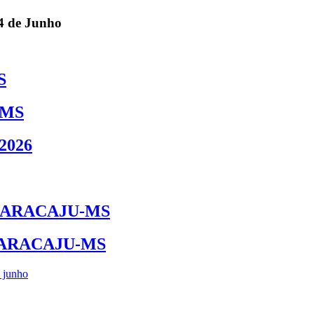
4 de Junho
S
-MS
2026
MARACAJU-MS
MARACAJU-MS
 junho