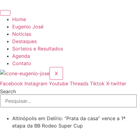
Ir
para
o
Home
conteúdo
Eugenio José
Notícias
Destaques
Sorteios e Resultados
Agenda
Contato
X
Facebook
Instagram
Youtube
Threads
Tiktok
X-twitter
Search
Altinópolis em Delírio: “Prata da casa” vence a 1ª
etapa da BB Rodeo Super Cup