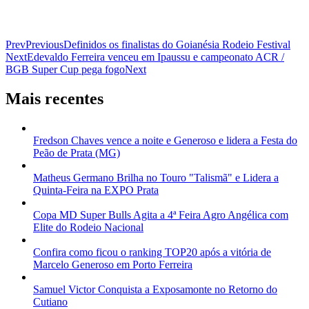
Prev
Previous
Definidos os finalistas do Goianésia Rodeio Festival
Next
Edevaldo Ferreira venceu em Ipaussu e campeonato ACR /
BGB Super Cup pega fogo
Next
Mais recentes
Fredson Chaves vence a noite e Generoso e lidera a Festa do
Peão de Prata (MG)
Matheus Germano Brilha no Touro "Talismã" e Lidera a
Quinta-Feira na EXPO Prata
Copa MD Super Bulls Agita a 4ª Feira Agro Angélica com
Elite do Rodeio Nacional
Confira como ficou o ranking TOP20 após a vitória de
Marcelo Generoso em Porto Ferreira
Samuel Victor Conquista a Exposamonte no Retorno do
Cutiano