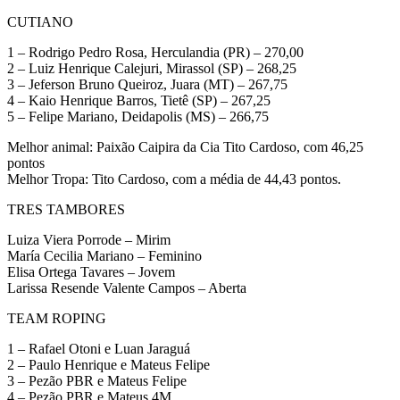
CUTIANO
1 – Rodrigo Pedro Rosa, Herculandia (PR) – 270,00
2 – Luiz Henrique Calejuri, Mirassol (SP) – 268,25
3 – Jeferson Bruno Queiroz, Juara (MT) – 267,75
4 – Kaio Henrique Barros, Tietê (SP) – 267,25
5 – Felipe Mariano, Deidapolis (MS) – 266,75
Melhor animal: Paixão Caipira da Cia Tito Cardoso, com 46,25
pontos
Melhor Tropa: Tito Cardoso, com a média de 44,43 pontos.
TRES TAMBORES
Luiza Viera Porrode – Mirim
María Cecilia Mariano – Feminino
Elisa Ortega Tavares – Jovem
Larissa Resende Valente Campos – Aberta
TEAM ROPING
1 – Rafael Otoni e Luan Jaraguá
2 – Paulo Henrique e Mateus Felipe
3 – Pezão PBR e Mateus Felipe
4 – Pezão PBR e Mateus 4M