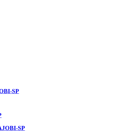
OBI-SP
P
JOBI-SP