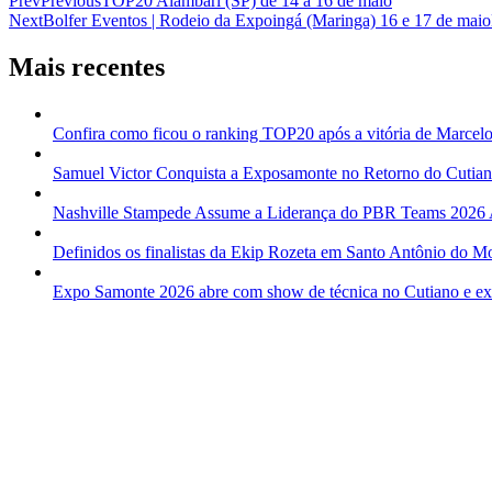
Prev
Previous
TOP20 Alambari (SP) de 14 a 16 de maio
Next
Bolfer Eventos | Rodeio da Expoingá (Maringa) 16 e 17 de maio
Mais recentes
Confira como ficou o ranking TOP20 após a vitória de Marcelo
Samuel Victor Conquista a Exposamonte no Retorno do Cutia
Nashville Stampede Assume a Liderança do PBR Teams 2026
Definidos os finalistas da Ekip Rozeta em Santo Antônio do M
Expo Samonte 2026 abre com show de técnica no Cutiano e expl