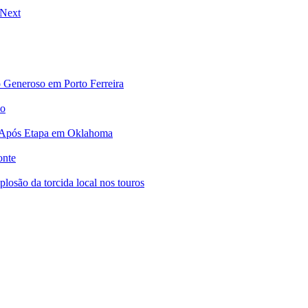
Next
 Generoso em Porto Ferreira
no
 Após Etapa em Oklahoma
onte
osão da torcida local nos touros