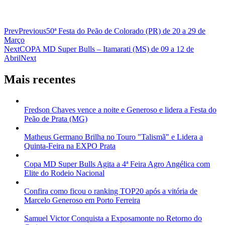
Prev
Previous
50ª Festa do Peão de Colorado (PR) de 20 a 29 de
Março
Next
COPA MD Super Bulls – Itamarati (MS) de 09 a 12 de
Abril
Next
Mais recentes
Fredson Chaves vence a noite e Generoso e lidera a Festa do
Peão de Prata (MG)
Matheus Germano Brilha no Touro "Talismã" e Lidera a
Quinta-Feira na EXPO Prata
Copa MD Super Bulls Agita a 4ª Feira Agro Angélica com
Elite do Rodeio Nacional
Confira como ficou o ranking TOP20 após a vitória de
Marcelo Generoso em Porto Ferreira
Samuel Victor Conquista a Exposamonte no Retorno do