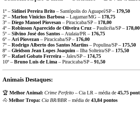
1º –
Sidinei Pereira Brito
– Santópolis do Aguapeí/SP –
179,50
2º –
Marlon Vinicius Barbosa
– Lagamar/MG –
178,75
3º –
Diego Manoel Piovesan
– Piracicaba/SP –
178,00
4º –
Robinson Aparecido de Oliveira Cruz
– Paulicéia/SP –
178,00
5º –
Silvino José dos Santos
– Atalaia/PR –
176,75
6º –
Ari Piovezan
– Piracicaba/SP –
176,00
7º –
Rodrigo Alberto dos Santos Martins
– Populina/SP –
175,50
8º –
Gleidson Jean Lopes Joaquim
– Ilha Solteira/SP –
175,50
9º –
Rafael Gobato Ferreira
– Jales/SP –
174,75
10º –
Bruno Luis de Lima
– Piracicaba/SP –
91,50
Animais Destaques:
🏆
Melhor Animal:
Crime Perfeito
– Cia LR – média de
45,75 pont
🐴
Melhor Tropa:
Cia BR/BBR
– média de
43,84 pontos