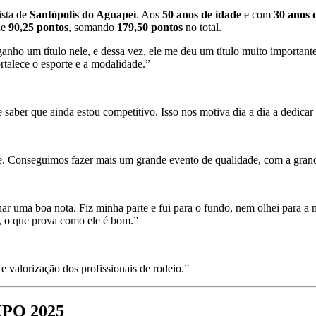
ista de
Santópolis do Aguapeí
. Aos
50 anos de idade
e com
30 anos 
de
90,25 pontos
, somando
179,50 pontos
no total.
anho um título nele, e dessa vez, ele me deu um título muito important
alece o esporte e a modalidade.”
saber que ainda estou competitivo. Isso nos motiva dia a dia a dedicar
e. Conseguimos fazer mais um grande evento de qualidade, com a grande
r uma boa nota. Fiz minha parte e fui para o fundo, nem olhei para a
, o que prova como ele é bom.”
e valorização dos profissionais de rodeio.”
EXPO 2025