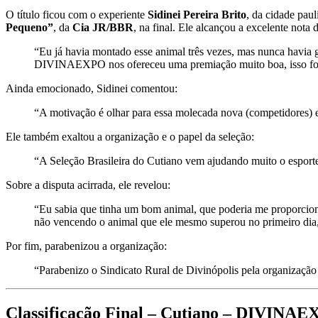
O título ficou com o experiente
Sidinei Pereira Brito
, da cidade paul
Pequeno”
, da
Cia JR/BBR
, na final. Ele alcançou a excelente nota 
“Eu já havia montado esse animal três vezes, mas nunca havia g
DIVINAEXPO nos ofereceu uma premiação muito boa, isso fort
Ainda emocionado, Sidinei comentou:
“A motivação é olhar para essa molecada nova (competidores) e 
Ele também exaltou a organização e o papel da seleção:
“A Seleção Brasileira do Cutiano vem ajudando muito o esport
Sobre a disputa acirrada, ele revelou:
“Eu sabia que tinha um bom animal, que poderia me proporciona
não vencendo o animal que ele mesmo superou no primeiro dia
Por fim, parabenizou a organização:
“Parabenizo o Sindicato Rural de Divinópolis pela organização 
Classificação Final – Cutiano – DIVINA