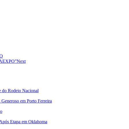
PO
VINAEXPO”
Next
e do Rodeio Nacional
 Generoso em Porto Ferreira
no
 Após Etapa em Oklahoma