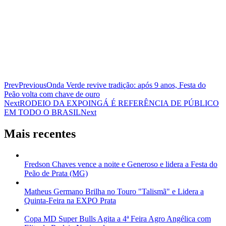
Prev
Previous
Onda Verde revive tradição: após 9 anos, Festa do
Peão volta com chave de ouro
Next
RODEIO DA EXPOINGÁ É REFERÊNCIA DE PÚBLICO
EM TODO O BRASIL
Next
Mais recentes
Fredson Chaves vence a noite e Generoso e lidera a Festa do
Peão de Prata (MG)
Matheus Germano Brilha no Touro "Talismã" e Lidera a
Quinta-Feira na EXPO Prata
Copa MD Super Bulls Agita a 4ª Feira Agro Angélica com