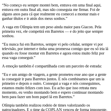
“No começo eu sempre montei bem, entrava em uma final aqui,
entrava em outra final ali, mas não conseguia me firmar. Foi de
alguns anos para cá que realmente eu comecei a montar mais e
ganhar títulos e ir atrás dos meus sonhos.”
A vaga em Olímpia tem um peso ainda maior para Giacon. Pela
primeira vez, ele competirá em Barretos — e do jeito que sempre
sonhou.
“Eu nunca fui em Barretos, sempre vi pelo celular, sempre vi por
televisão, por internet e tinha uma promessa comigo que eu só iria lá
quando eu fosse montar em Barretos e agora estou muito feliz por
essa vaga conseguir.”
A emoção também é compartilhada com um parceiro de estrada:
“Eu e um amigo de viagem, a gente prometeu esse ano que a gente
ia conseguir ir para Barretos juntos. E nós combinamos que um ia
primeiro e depois o outro. Consegui a vaga e nós conseguimos,
estamos muito felizes com isso. Eu acho que isso retrata meu
momento, eu venho montando bem e espero continuar montando
bem para fazer um bom papel lá em Barretos.”
Olímpia também realizou rodeio de times valorizando os
patrocinadores. E o time da COPLAN venceu de forma
imponente
.