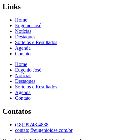
Links
Home
Eugenio José
Notícias
Destaques
Sorteios e Resultados
Agenda
Contato
Home
Eugenio José
Notícias
Destaques
Sorteios e Resultados
Agenda
Contato
Contatos
(18) 99748-4838
contato@eugeniojose.com.br