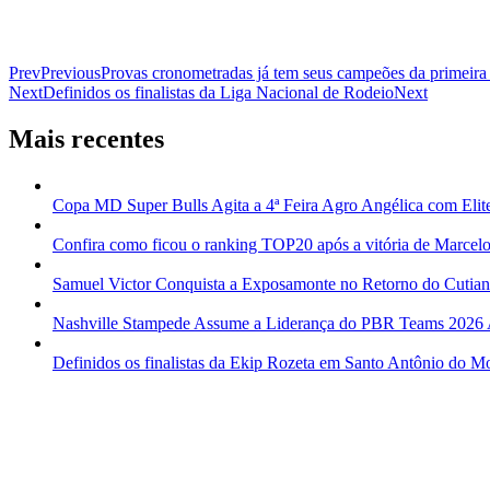
Prev
Previous
Provas cronometradas já tem seus campeões da primeir
Next
Definidos os finalistas da Liga Nacional de Rodeio
Next
Mais recentes
Copa MD Super Bulls Agita a 4ª Feira Agro Angélica com Elit
Confira como ficou o ranking TOP20 após a vitória de Marcelo
Samuel Victor Conquista a Exposamonte no Retorno do Cutia
Nashville Stampede Assume a Liderança do PBR Teams 2026
Definidos os finalistas da Ekip Rozeta em Santo Antônio do M