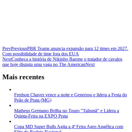
Prev
Previous
PBR Teams anuncia expansão para 12 times em 2027.
Com possibilidade de time fora dos EUA
Next
Conheça a história de Nikinho Barone o tratador de cavalos
que hoje disputa uma vaga no The American
Next
Mais recentes
Fredson Chaves vence a noite e Generoso e lidera a Festa do
Peão de Prata (MG)
Matheus Germano Brilha no Touro "Talismã" e Lidera a
Quinta-Feira na EXPO Prata
Copa MD Super Bulls Agita a 4ª Feira Agro Angélica com
Elite do Rodeio Nacional