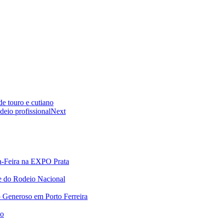
e touro e cutiano
deio profissional
Next
a-Feira na EXPO Prata
e do Rodeio Nacional
 Generoso em Porto Ferreira
no