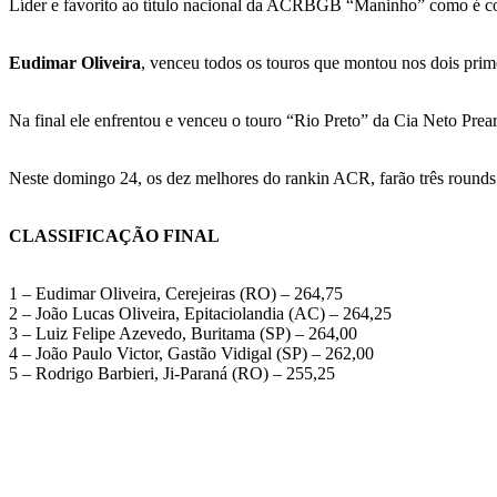
Líder e favorito ao título nacional da ACRBGB “Maninho” como é co
Eudimar Oliveira
, venceu todos os touros que montou nos dois pr
Na final ele enfrentou e venceu o touro “Rio Preto” da Cia Neto Prea
Neste domingo 24, os dez melhores do rankin ACR, farão três ro
CLASSIFICAÇÃO FINAL
1 – Eudimar Oliveira, Cerejeiras (RO) – 264,75
2 – João Lucas Oliveira, Epitaciolandia (AC) – 264,25
3 – Luiz Felipe Azevedo, Buritama (SP) – 264,00
4 – João Paulo Victor, Gastão Vidigal (SP) – 262,00
5 – Rodrigo Barbieri, Ji-Paraná (RO) – 255,25