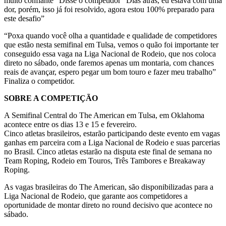
muito confiante” Disse o competidor “Dias atrás, eu estava com uma
dor, porém, isso já foi resolvido, agora estou 100% preparado para
este desafio”
“Poxa quando você olha a quantidade e qualidade de competidores
que estão nesta semifinal em Tulsa, vemos o quão foi importante ter
conseguido essa vaga na Liga Nacional de Rodeio, que nos coloca
direto no sábado, onde faremos apenas um montaria, com chances
reais de avançar, espero pegar um bom touro e fazer meu trabalho”
Finaliza o competidor.
SOBRE A COMPETIÇÃO
A Semifinal Central do The American em Tulsa, em Oklahoma
acontece entre os dias 13 e 15 e fevereiro.
Cinco atletas brasileiros, estarão participando deste evento em vagas
ganhas em parceira com a Liga Nacional de Rodeio e suas parcerias
no Brasil. Cinco atletas estarão na disputa este final de semana no
Team Roping, Rodeio em Touros, Três Tambores e Breakaway
Roping.
As vagas brasileiras do The American, são disponibilizadas para a
Liga Nacional de Rodeio, que garante aos competidores a
oportunidade de montar direto no round decisivo que acontece no
sábado.