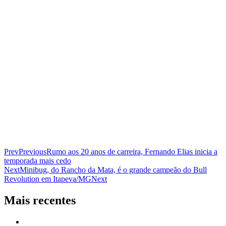
Prev
Previous
Rumo aos 20 anos de carreira, Fernando Elias inicia a
temporada mais cedo
Next
Minibug, do Rancho da Mata, é o grande campeão do Bull
Revolution em Itapeva/MG
Next
Mais recentes