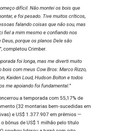
omeço difícil. Não montei os bois que
ontar, e foi pesado. Tive muitos críticos,
essoas falando coisas que não sou, mas
i fiel a mim mesmo e confiando nos
e Deus, porque os planos Dele são
”
, completou Crimber.
porada foi longa, mas me diverti muito
 bois com meus Cow Bros: Marco Rizzo,
on, Kaiden Loud, Hudson Bolton e todos
los me apoiando foi fundamental.”
encerrou a temporada com 55,17% de
amento (32 montarias bem-sucedidas em
tivas) e US$ 1.377.907 em prêmios —
 o bônus de US$ 1 milhão pelo título
 O cowboy liderou a turnê com oito