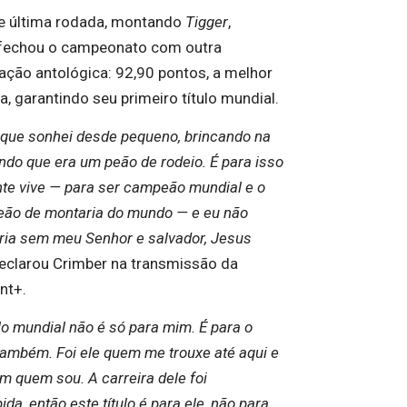
e última rodada, montando
Tigger
,
fechou o campeonato com outra
ação antológica: 92,90 pontos, a melhor
, garantindo seu primeiro título mundial.
o que sonhei desde pequeno, brincando na
indo que era um peão de rodeio. É para isso
nte vive — para ser campeão mundial e o
eão de montaria do mundo — e eu não
ria sem meu Senhor e salvador, Jesus
declarou Crimber na transmissão da
nt+.
ulo mundial não é só para mim. É para o
também. Foi ele quem me trouxe até aqui e
m quem sou. A carreira dele foi
ida, então este título é para ele, não para