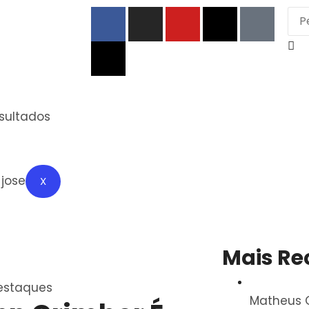
esultados
X
Mais Re
estaques
Matheus G