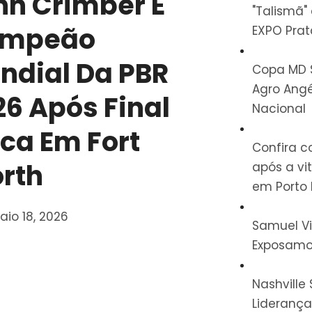
hn Crimber É
"Talismã"
mpeão
EXPO Prat
ndial Da PBR
Copa MD S
Agro Angé
26 Após Final
Nacional
ica Em Fort
Confira c
rth
após a vi
em Porto 
io 18, 2026
Samuel Vi
Exposamo
Nashvill
Lideranç