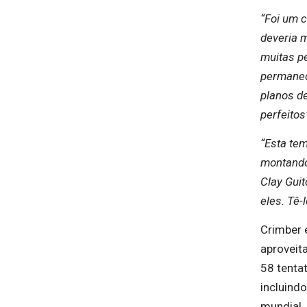
“Foi um c
deveria m
muitas p
permanec
planos d
perfeitos
“Esta tem
montando
Clay Guit
eles. Tê-
Crimber 
aproveit
58 tenta
incluindo
mundial.