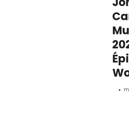
Jo
Ca
Mu
20
Ép
Wo
ma