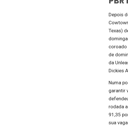
PBR 
Depois d
Cowtown
Texas) d
domingan
coroado
de domin
da Unlea
Dickies 
Numa pos
garantir
defendeu
rodada a
91,35 p
sua vaga