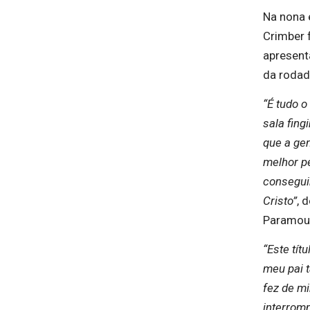
Na nona 
Crimber 
apresent
da rodada
“É tudo 
sala fing
que a ge
melhor p
consegui
Cristo”
, 
Paramou
“Este tít
meu pai 
fez de mi
interromp