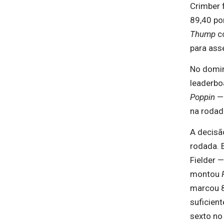
Crimber 
89,40 po
Thump
co
para ass
No domin
leaderbo
Poppin
— 
na rodada
A decisão
rodada. 
Fielder 
montou
marcou 
suficien
sexto no