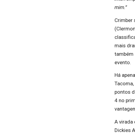
mim.”
Crimber 
(Clermon
classifi
mais dra
também b
evento.
Há apena
Tacoma, 
pontos d
4 no pri
vantagem
A virada
Dickies A