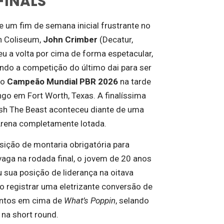
FINALS
e um fim de semana inicial frustrante no
 Coliseum,
John Crimber
(Decatur,
eu a volta por cima de forma espetacular,
do a competição do último dai para ser
 o
Campeão Mundial PBR 2026
na tarde
go em Fort Worth, Texas. A finalíssima
sh The Beast aconteceu diante de uma
Arena completamente lotada.
ição de montaria obrigatória para
 vaga na rodada final, o jovem de 20 anos
 sua posição de liderança na oitava
o registrar uma eletrizante conversão de
ontos em cima de
What’s Poppin
, selando
 na short round.