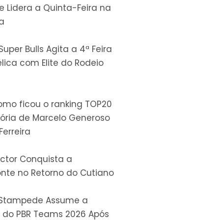
 e Lidera a Quinta-Feira na
a
uper Bulls Agita a 4ª Feira
lica com Elite do Rodeio
omo ficou o ranking TOP20
tória de Marcelo Generoso
Ferreira
ctor Conquista a
nte no Retorno do Cutiano
e Stampede Assume a
a do PBR Teams 2026 Após