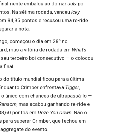
finalmente embalou ao domar
July
por
ntos. Na sétima rodada, venceu
Icky
m 84,95 pontos e recusou uma re-ride
egurar a nota.
go, começou o dia em 28º no
ard, mas a vitória de rodada em
What’s
seu terceiro boi consecutivo — o colocou
 final.
 do título mundial ficou para a última
Enquanto Crimber enfrentava
Tigger
,
— o único com chances de ultrapassá-lo —
Ransom
, mas acabou ganhando re-ride e
88,60 pontos em
Doze You Down
. Não o
te para superar Crimber, que fechou em
 aggregate do evento.