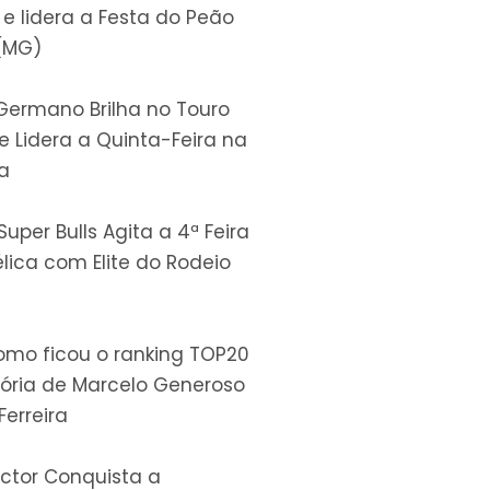
e lidera a Festa do Peão
(MG)
ermano Brilha no Touro
 e Lidera a Quinta-Feira na
a
uper Bulls Agita a 4ª Feira
lica com Elite do Rodeio
omo ficou o ranking TOP20
tória de Marcelo Generoso
Ferreira
ctor Conquista a