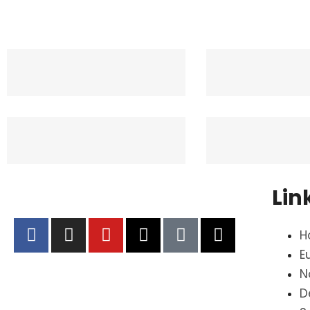
Lin
H
E
N
D