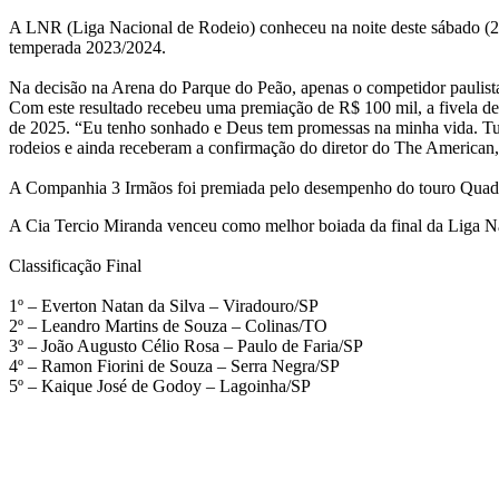
A LNR (Liga Nacional de Rodeio) conheceu na noite deste sábado (24)
temperada 2023/2024.
Na decisão na Arena do Parque do Peão, apenas o competidor paulista
Com este resultado recebeu uma premiação de R$ 100 mil, a fivela de
de 2025. “Eu tenho sonhado e Deus tem promessas na minha vida. Tudo
rodeios e ainda receberam a confirmação do diretor do The American, 
A Companhia 3 Irmãos foi premiada pelo desempenho do touro Quadrip
A Cia Tercio Miranda venceu como melhor boiada da final da Liga N
Classificação Final
1º – Everton Natan da Silva – Viradouro/SP
2º – Leandro Martins de Souza – Colinas/TO
3º – João Augusto Célio Rosa – Paulo de Faria/SP
4º – Ramon Fiorini de Souza – Serra Negra/SP
5º – Kaique José de Godoy – Lagoinha/SP