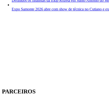
Definidos os finalistas da Ekip Rozeta em Santo Antônio do M
Expo Samonte 2026 abre com show de técnica no Cutiano e expl
PARCEIROS