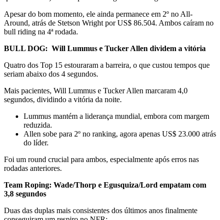
Apesar do bom momento, ele ainda permanece em 2º no All-
Around, atrás de Stetson Wright por US$ 86.504. Ambos caíram no
bull riding na 4ª rodada.
BULL DOG: Will Lummus e Tucker Allen dividem a vitória
Quatro dos Top 15 estouraram a barreira, o que custou tempos que
seriam abaixo dos 4 segundos.
Mais pacientes, Will Lummus e Tucker Allen marcaram 4,0
segundos, dividindo a vitória da noite.
Lummus mantém a liderança mundial, embora com margem
reduzida.
Allen sobe para 2º no ranking, agora apenas US$ 23.000 atrás
do líder.
Foi um round crucial para ambos, especialmente após erros nas
rodadas anteriores.
Team Roping: Wade/Thorp e Egusquiza/Lord empatam com
3,8 segundos
Duas das duplas mais consistentes dos últimos anos finalmente
conseguiram um respiro no NFR: