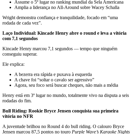
Assume o 5º lugar no ranking mundial da Sela Americana
Amplia a liderança no All-Around sobre Wacey Schalla
Wright demonstra confiança e tranquilidade, focado em “uma
rodada de cada vez”.
Laço Individual: Kincade Henry abre o round e leva a vitória
com 7,1 segundos
Kincade Henry marcou 7,1 segundos — tempo que ninguém
conseguiu superar.
Ele explica:
A bezerra era rápida e puxava à esquerda
A chave foi “soltar o cavalo ser agressivo”
Agora, seu foco será buscar cheques, não mais a média
Henry está em 3º lugar no mundo, totalmente vivo na disputa a seis
rodadas do fim.
Bull Riding: Rookie Bryce Jensen conquista sua primeira
vitória no NFR
A juventude brilhou no Round 4 do bull riding. O calouro Bryce
Jensen marcou 87,5 pontos no touro
Purple Wave’s Karaoke Nights