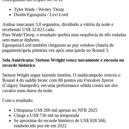
Tyler Wade / Wesley Thorp
Dustin Egusquiza / Levi Lord
Ambas marcaram 3,8 segundos, dividindo a vitória da noite e
recebendo US$ 32.823 cada.
Para Wade/Thorp, o resultado quebra uma sequência de três rodadas
sem marcar dinheiro.
Egusquiza/Lord também chegaram ao
pay window
(Janela de
pagamento)pela primeira vez após uma queda no Round 3.
Sela Americana: Stetson Wright vence novamente e encosta no
recorde histórico
Stetson Wright segue fazendo história. O multicampeão venceu o
Round 4 do saddle bronc com 88 pontos em
Freedom Xpress
(Calgary Stampede), em uma performance sólida contra um dos
cavalos mais duros da noite.
Com o resultado:
Ultrapassa US$ 200 mil apenas no NFR 2025
Chega a US$ 736 mil na temporada
Se aproxima do recorde histórico de US$ 928.568,
estabelecido por ele em 2022