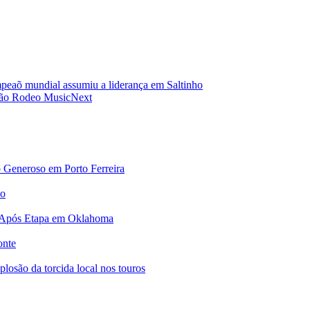
mpeaõ mundial assumiu a liderança em Saltinho
irão Rodeo Music
Next
 Generoso em Porto Ferreira
no
 Após Etapa em Oklahoma
onte
osão da torcida local nos touros