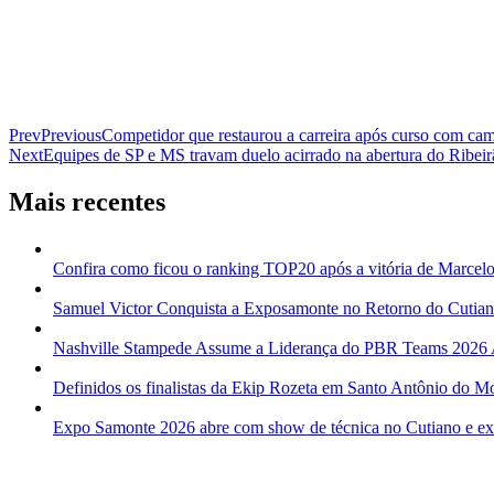
Prev
Previous
Competidor que restaurou a carreira após curso com ca
Next
Equipes de SP e MS travam duelo acirrado na abertura do Ribe
Mais recentes
Confira como ficou o ranking TOP20 após a vitória de Marcelo
Samuel Victor Conquista a Exposamonte no Retorno do Cutia
Nashville Stampede Assume a Liderança do PBR Teams 2026
Definidos os finalistas da Ekip Rozeta em Santo Antônio do M
Expo Samonte 2026 abre com show de técnica no Cutiano e expl