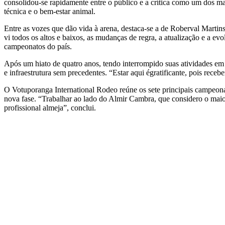
consolidou-se rapidamente entre o público e a crítica como um dos ma
técnica e o bem-estar animal.
Entre as vozes que dão vida à arena, destaca-se a de Roberval Martin
vi todos os altos e baixos, as mudanças de regra, a atualização e a 
campeonatos do país.
Após um hiato de quatro anos, tendo interrompido suas atividades e
e infraestrutura sem precedentes. “Estar aqui égratificante, pois re
O Votuporanga International Rodeo reúne os sete principais campeonat
nova fase. “Trabalhar ao lado do Almir Cambra, que considero o maior 
profissional almeja”, conclui.