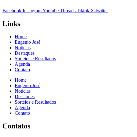
Facebook
Instagram
Youtube
Threads
Tiktok
X-twitter
Links
Home
Eugenio José
Notícias
Destaques
Sorteios e Resultados
Agenda
Contato
Home
Eugenio José
Notícias
Destaques
Sorteios e Resultados
Agenda
Contato
Contatos