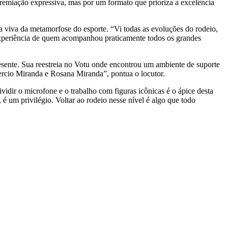
premiação expressiva, mas por um formato que prioriza a excelência
a viva da metamorfose do esporte. “Vi todas as evoluções do rodeio,
a experiência de quem acompanhou praticamente todos os grandes
sente. Sua reestreia no Votu onde encontrou um ambiente de suporte
Tercio Miranda e Rosana Miranda”, pontua o locutor.
idir o microfone e o trabalho com figuras icônicas é o ápice desta
é um privilégio. Voltar ao rodeio nesse nível é algo que todo