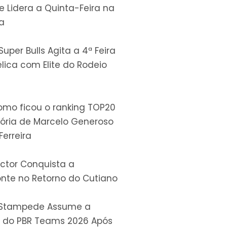
 e Lidera a Quinta-Feira na
a
uper Bulls Agita a 4ª Feira
lica com Elite do Rodeio
omo ficou o ranking TOP20
tória de Marcelo Generoso
Ferreira
ctor Conquista a
nte no Retorno do Cutiano
e Stampede Assume a
a do PBR Teams 2026 Após