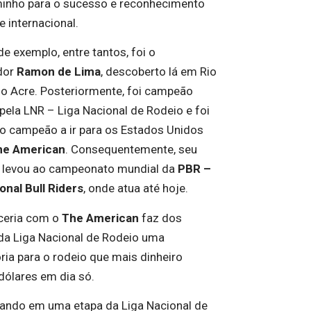
minho para o sucesso e reconhecimento
e internacional.
e exemplo, entre tantos, foi o
dor
Ramon de Lima
, descoberto lá em Rio
no Acre. Posteriormente, foi campeão
pela LNR – Liga Nacional de Rodeio e foi
ro campeão a ir para os Estados Unidos
he American
. Consequentemente, seu
o levou ao campeonato mundial da
PBR –
onal Bull Riders
, onde atua até hoje.
ceria com o
The American
faz dos
da Liga Nacional de Rodeio uma
ria para o rodeio que mais dinheiro
 dólares em dia só.
ando em uma etapa da Liga Nacional de