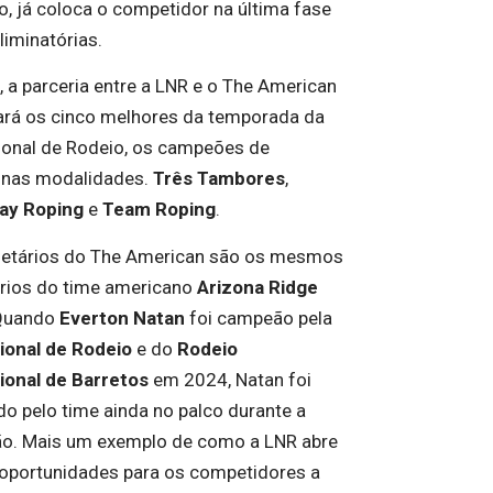
o, já coloca o competidor na última fase
liminatórias.
 a parceria entre a LNR e o The American
cará os cinco melhores da temporada da
ional de Rodeio, os campeões de
 nas modalidades.
Três Tambores
,
ay Roping
e
Team Roping
.
ietários do The American são os mesmos
ários do time americano
Arizona Ridge
 Quando
Everton Natan
foi campeão pela
ional de Rodeio
e do
Rodeio
ional de Barretos
em 2024, Natan foi
do pelo time ainda no palco durante a
o. Mais um exemplo de como a LNR abre
 oportunidades para os competidores a