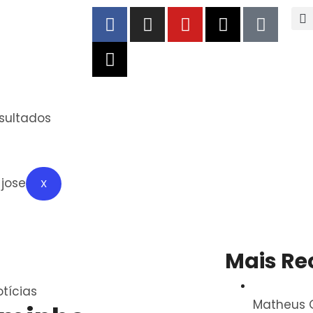
esultados
X
Mais Re
tícias
Matheus G