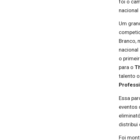
foi o ca
nacional 
Um grand
competi
Branco, 
nacional 
o primei
para o
T
talento 
Professi
Essa par
eventos 
eliminató
distribui
Foi mont