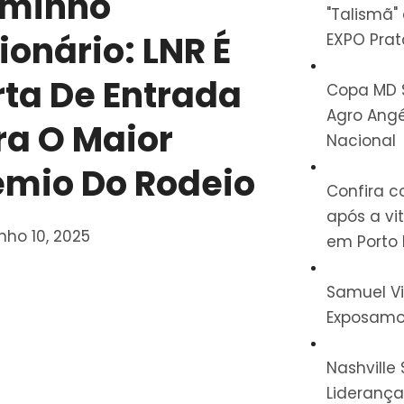
minho
"Talismã"
ionário: LNR É
EXPO Prat
rta De Entrada
Copa MD S
Agro Angé
ra O Maior
Nacional
êmio Do Rodeio
Confira c
após a vi
nho 10, 2025
em Porto 
Samuel Vi
Exposamo
Nashvill
Lideranç