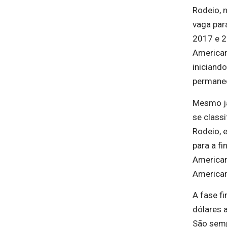
Rodeio, 
vaga par
2017 e 2
American
iniciando
permanec
Mesmo j
se class
Rodeio, 
para a fi
American
American
A fase f
dólares 
São semp