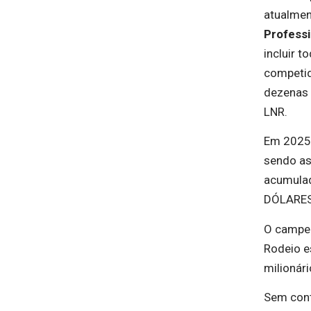
atualmen
Profess
incluir t
competid
dezenas 
LNR.
Em 2025,
sendo as
acumula
DÓLARES
O campeã
Rodeio e
milionári
Sem conta