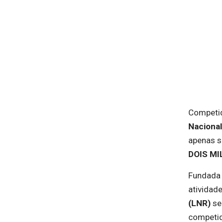
Competi
Nacional
apenas s
DOIS MI
Fundada
atividad
(LNR)
se
competid