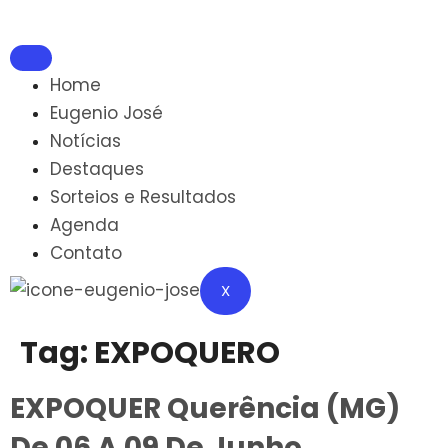
Home
Eugenio José
Notícias
Destaques
Sorteios e Resultados
Agenda
Contato
X
Tag:
EXPOQUERO
EXPOQUER Querência (MG)
De 06 A 09 De Junho