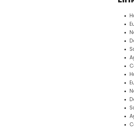
H
E
N
D
S
A
C
H
E
N
D
S
A
C