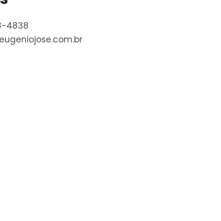
8-4838
ugeniojose.com.br