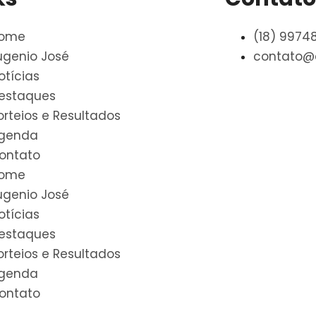
ome
(18) 9974
ugenio José
contato@e
otícias
estaques
orteios e Resultados
genda
ontato
ome
ugenio José
otícias
estaques
orteios e Resultados
genda
ontato