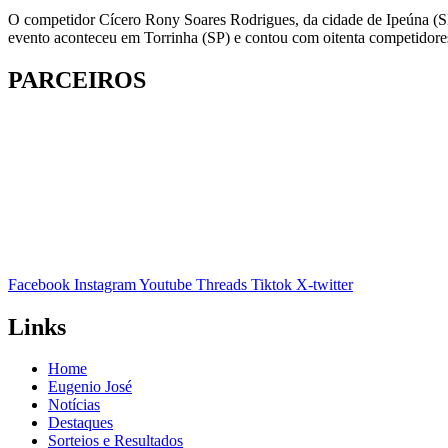
O competidor Cícero Rony Soares Rodrigues, da cidade de Ipeúna (S
evento aconteceu em Torrinha (SP) e contou com oitenta competidore
PARCEIROS
Facebook
Instagram
Youtube
Threads
Tiktok
X-twitter
Links
Home
Eugenio José
Notícias
Destaques
Sorteios e Resultados