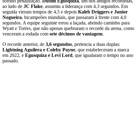
sofrido penalização.
Dustin Egusquiza
, um dos antigos recordistas,
ao lado de
JC Flake
, assumiu a liderança com 4,3 segundos. Em
seguida vieram tempos de 4,5 e depois
Kaleb Driggers e Junior
Nogueira
, bicampeões mundiais, que passaram à frente com 4,0
segundos. A equipe seguinte errou a laçada, abrindo caminho para
Wyatt e Torres, que não apenas quebraram o recorde da arena, como
venceram a rodada com
sete décimos de vantagem
.
O recorde anterior, de
3,6 segundos
, pertencia a duas duplas:
Lightning Aguilera e Coleby Payne
, que estabeleceram a marca
em 2022, e
Egusquiza e Levi Lord
, que igualaram o tempo no ano
passado.