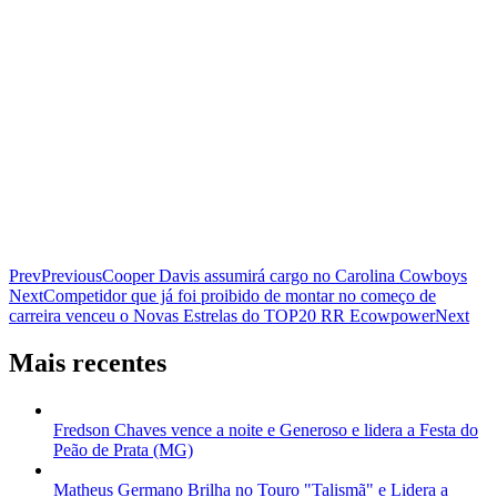
Prev
Previous
Cooper Davis assumirá cargo no Carolina Cowboys
Next
Competidor que já foi proibido de montar no começo de
carreira venceu o Novas Estrelas do TOP20 RR Ecowpower
Next
Mais recentes
Fredson Chaves vence a noite e Generoso e lidera a Festa do
Peão de Prata (MG)
Matheus Germano Brilha no Touro "Talismã" e Lidera a