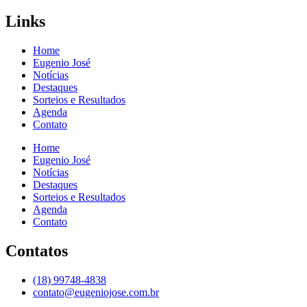
Links
Home
Eugenio José
Notícias
Destaques
Sorteios e Resultados
Agenda
Contato
Home
Eugenio José
Notícias
Destaques
Sorteios e Resultados
Agenda
Contato
Contatos
(18) 99748-4838
contato@eugeniojose.com.br