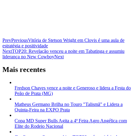
Prev
Previous
Vitória de Stetson Wright em Clovis é uma aula de
estratégia e positividade
Next
TOP20: Revelação venceu a noite em Tabatinga e assumiu
liderança no New Cowboy
Next
Mais recentes
Fredson Chaves vence a noite e Generoso e lidera a Festa do
Peão de Prata (MG)
Matheus Germano Brilha no Touro "Talismã" e Lidera a
Quinta-Feira na EXPO Prata
Copa MD Super Bulls Agita a 4ª Feira Agro Angélica com
Elite do Rodeio Nacional