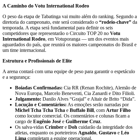
A Caminho do Votu International Rodeo
O peso da etapa de Tabatinga vai muito além do ranking. Segundo a
diretoria do campeonato, este será considerado o
“rodeio-chave”
da
temporada. A etapa será fundamental para definir os seis
competidores que representarão o Circuito TOP 20 no
Votu
International Rodeo
, em Votuporanga — um dos eventos mais
aguardados do país, que reunirá os maiores campeonatos do Brasil e
um time internacional.
Estrutura e Profissionais de Elite
A arena contará com uma equipe de peso para garantir o espetáculo
e a segurança:
Boiadas Confirmadas:
Cia RR (Renan Rochite), Alemão de
Nova Europa, Marcelo Beneventi, Cia Zanardi e Dito Filioli.
Julgamento:
Danilo Alves “Grajal” e Altair de Brito “Dida”.
Locução e Comentários:
As emoções serão narradas por
Michel Tcha Tcha Tcha
e
Buffalo Bill
, com
Artur Filho
como locutor comercial. Os comentários e colunas ficam a
cargo de
Eugênio José
e
Guilherme Cruz
.
Os salva-vidas
Crimber
e
Doh
cuidarão da integridade dos
atletas, enquanto os porteireiros
Agnaldo
,
Gustavo
e
Léo
Lima
completam a equipe operacional.