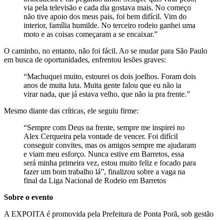
via pela televisão e cada dia gostava mais. No começo
não tive apoio dos meus pais, foi bem difícil. Vim do
interior, família humilde. No terceiro rodeio ganhei uma
moto e as coisas começaram a se encaixar.”
O caminho, no entanto, não foi fácil. Ao se mudar para São Paulo
em busca de oportunidades, enfrentou lesões graves:
“Machuquei muito, estourei os dois joelhos. Foram dois
anos de muita luta. Muita gente falou que eu não ia
virar nada, que já estava velho, que não ia pra frente.”
Mesmo diante das críticas, ele seguiu firme:
“Sempre com Deus na frente, sempre me inspirei no
Alex Cerqueira pela vontade de vencer. Foi difícil
conseguir convites, mas os amigos sempre me ajudaram
e viam meu esforço. Nunca estive em Barretos, essa
será minha primeira vez, estou muito feliz e focado para
fazer um bom trabalho lá”, finalizou sobre a vaga na
final da Liga Nacional de Rodeio em Barretos
Sobre o evento
A EXPOITA é promovida pela Prefeitura de Ponta Porã, sob gestão