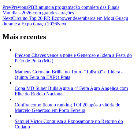
Prev
Previous
PBR anuncia programação completa das Finais
Mundiais 2026 com grandes atrações
Next
Circuito Top 20 RR Ecopower desembarca em Mogi Guaçu
durante a Expo Guaçu 2026
Next
Mais recentes
Fredson Chaves vence a noite e Generoso e lidera a Festa do
Peão de Prata (MG)
Matheus Germano Brilha no Touro "Talismã" e Lidera a
Quinta-Feira na EXPO Prata
Copa MD Super Bulls Agita a 4ª Feira Agro Angélica com
Elite do Rodeio Nacional
Confira como ficou o ranking TOP20 após a vitória de
Marcelo Generoso em Porto Ferreira
Samuel Victor Conquista a Exposamonte no Retorno do
Cutiano