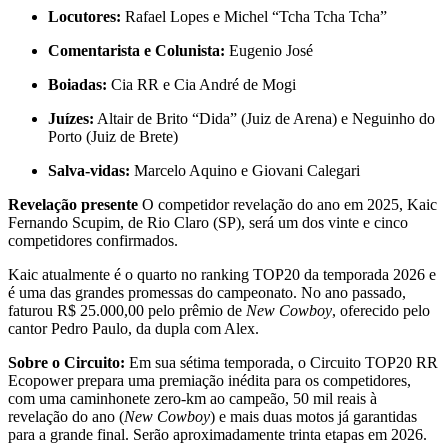
Locutores:
Rafael Lopes e Michel “Tcha Tcha Tcha”
Comentarista e Colunista:
Eugenio José
Boiadas:
Cia RR e Cia André de Mogi
Juízes:
Altair de Brito “Dida” (Juiz de Arena) e Neguinho do
Porto (Juiz de Brete)
Salva-vidas:
Marcelo Aquino e Giovani Calegari
Revelação presente
O competidor revelação do ano em 2025, Kaic
Fernando Scupim, de Rio Claro (SP), será um dos vinte e cinco
competidores confirmados.
Kaic atualmente é o quarto no ranking TOP20 da temporada 2026 e
é uma das grandes promessas do campeonato. No ano passado,
faturou R$ 25.000,00 pelo prêmio de
New Cowboy
, oferecido pelo
cantor Pedro Paulo, da dupla com Alex.
Sobre o Circuito:
Em sua sétima temporada, o Circuito TOP20 RR
Ecopower prepara uma premiação inédita para os competidores,
com uma caminhonete zero-km ao campeão, 50 mil reais à
revelação do ano (
New Cowboy
) e mais duas motos já garantidas
para a grande final. Serão aproximadamente trinta etapas em 2026.