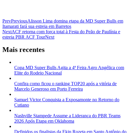
Prev
Previous
Alisson Lima domina etapa da MD Super Bulls em
Itamarati fará sua estreia em Barretos
Next
ACF retorna com força total à Festa do Peão de Paulínia e
estreia PBR ACF Tour
Next
Mais recentes
Copa MD Super Bulls Agita a 4ª Feira Agro Angélica com
Elite do Rodeio Nacional
Confira como ficou o ranking TOP20 após a vitória de
Marcelo Generoso em Porto Ferreira
Samuel Victor Conquista a Exposamonte no Retorno do
Cutiano
Nashville Stampede Assume a Liderança do PBR Teams
2026 Após Etapa em Oklahoma
Definidos os finalistas da Ekip Rozeta em Santo Antônio do