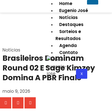
Home
Eugenio José
Notícias
Destaques
Sorteios e
Resultados
Agenda
Notícias
Contato
Brasileiros Dominam
Round 02 E Sage Kimzey
X
Domina A PBR Finals
maio 9, 2026