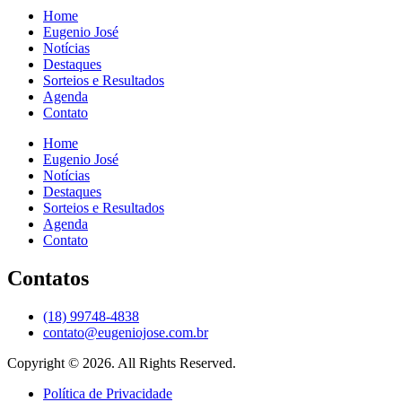
Home
Eugenio José
Notícias
Destaques
Sorteios e Resultados
Agenda
Contato
Home
Eugenio José
Notícias
Destaques
Sorteios e Resultados
Agenda
Contato
Contatos
(18) 99748-4838
contato@eugeniojose.com.br
Copyright © 2026. All Rights Reserved.​
Política de Privacidade