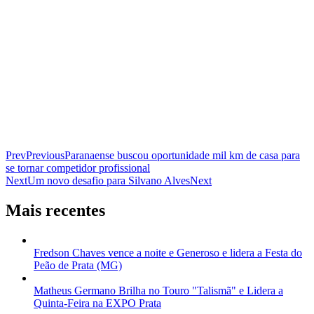
Prev
Previous
Paranaense buscou oportunidade mil km de casa para
se tornar competidor profissional
Next
Um novo desafio para Silvano Alves
Next
Mais recentes
Fredson Chaves vence a noite e Generoso e lidera a Festa do
Peão de Prata (MG)
Matheus Germano Brilha no Touro "Talismã" e Lidera a
Quinta-Feira na EXPO Prata