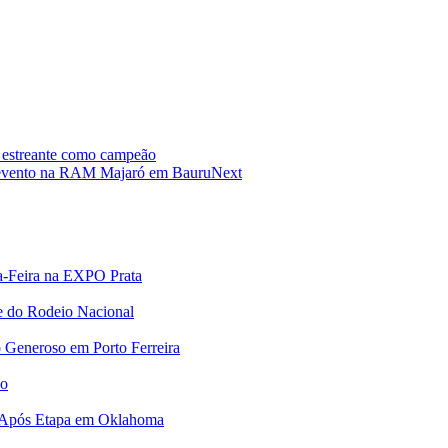
a estreante como campeão
 evento na RAM Majaró em Bauru
Next
a-Feira na EXPO Prata
e do Rodeio Nacional
 Generoso em Porto Ferreira
no
 Após Etapa em Oklahoma