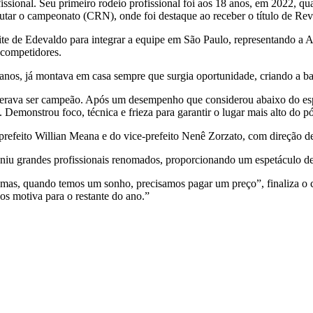
fissional. Seu primeiro rodeio profissional foi aos 18 anos, em 2022, 
tar o campeonato (CRN), onde foi destaque ao receber o título de Re
ite de Edevaldo para integrar a equipe em São Paulo, representando a 
 competidores.
anos, já montava em casa sempre que surgia oportunidade, criando a bas
sperava ser campeão. Após um desempenho que considerou abaixo do espe
 Demonstrou foco, técnica e frieza para garantir o lugar mais alto do p
o prefeito Willian Meana e do vice-prefeito Nenê Zorzato, com direção
iu grandes profissionais renomados, proporcionando um espetáculo de a
s, mas, quando temos um sonho, precisamos pagar um preço”, finaliza o 
s motiva para o restante do ano.”