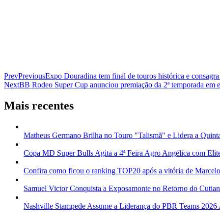
Prev
Previous
Expo Douradina tem final de touros histórica e consagr
Next
BB Rodeo Super Cup anunciou premiação da 2ª temporada em
Mais recentes
Matheus Germano Brilha no Touro "Talismã" e Lidera a Quint
Copa MD Super Bulls Agita a 4ª Feira Agro Angélica com Elit
Confira como ficou o ranking TOP20 após a vitória de Marcelo
Samuel Victor Conquista a Exposamonte no Retorno do Cutia
Nashville Stampede Assume a Liderança do PBR Teams 2026