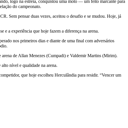
quando, logo na estreia, conquistou uma moto — um feito marcante para
velação do campeonato.
ACR. Sem pensar duas vezes, aceitou o desafio e se mudou. Hoje, já
e e a experiência que hoje fazem a diferença na arena.
rado nos primeiros dias e diante de uma final com adversários
ódio.
 de arena de Allan Menezes (Cumpadi) e Valdemir Martins (Mirim).
lto nível e qualidade na arena.
competidor, que hoje escolheu Herculândia para residir. “Vencer um