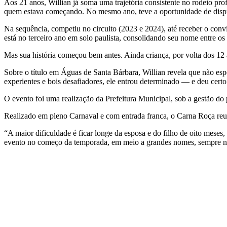
Aos 21 anos, Willian já soma uma trajetória consistente no rodeio pro
quem estava começando. No mesmo ano, teve a oportunidade de dispu
Na sequência, competiu no circuito (2023 e 2024), até receber o conv
está no terceiro ano em solo paulista, consolidando seu nome entre os
Mas sua história começou bem antes. Ainda criança, por volta dos 12 
Sobre o título em Águas de Santa Bárbara, Willian revela que não e
experientes e bois desafiadores, ele entrou determinado — e deu certo.
O evento foi uma realização da Prefeitura Municipal, sob a gestão d
Realizado em pleno Carnaval e com entrada franca, o Carna Roça reun
“A maior dificuldade é ficar longe da esposa e do filho de oito mese
evento no começo da temporada, em meio a grandes nomes, sempre no