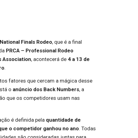
National Finals Rodeo
, que é a final
 da
PRCA – Professional Rodeo
 Association
, acontecerá de
4 a 13 de
ro
.
ntos fatores que cercam a mágica desse
está o
anúncio dos Back Numbers
, a
ão que os competidores usam nas
ção é definida pela
quantidade de
 que o competidor ganhou no ano
. Todas
idades são consideradas juntas para