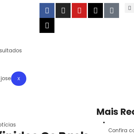
esultados
X
Mais Re
tícias
Confira c