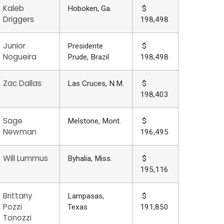
Kaleb
Hoboken, Ga.
$
Driggers
198,498
Junior
Presidente
$
Nogueira
Prude, Brazil
198,498
Zac Dallas
Las Cruces, N.M.
$
198,403
Sage
Melstone, Mont.
$
Newman
196,495
Will Lummus
Byhalia, Miss.
$
195,116
Brittany
Lampasas,
$
Pozzi
Texas
191,850
Tonozzi