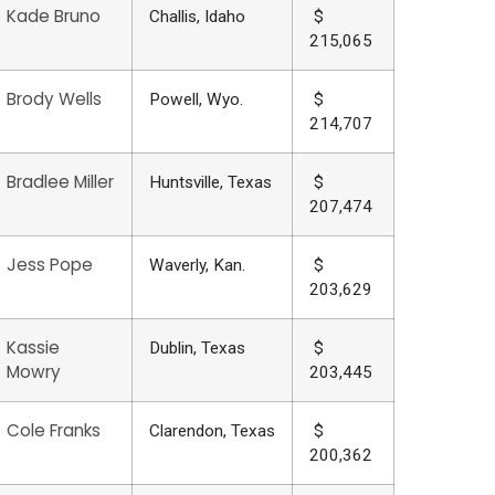
Kade Bruno
Challis, Idaho
$
215,065
Brody Wells
Powell, Wyo.
$
214,707
Bradlee Miller
Huntsville, Texas
$
207,474
Jess Pope
Waverly, Kan.
$
203,629
Kassie
Dublin, Texas
$
Mowry
203,445
Cole Franks
Clarendon, Texas
$
200,362