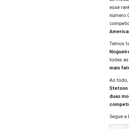
esse ran
número 0
competi
America
Temos ta
Nogueir
todas as
mais fat
Ao todo,
Stetson
duas mo
competi
Segue a l