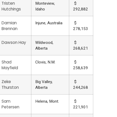
Tristen
Monteview,
$
Hutchings
Idaho
292,882
Damian
Injune, Australia
$
Brennan
278,153
Dawson Hay
Wildwood,
$
Alberta
268,621
Shad
Clovis, N.M.
$
Mayfield
258,639
Zeke
Big Valley,
$
Thurston
Alberta
244,268
Sam
Helena, Mont.
$
Petersen
221,901