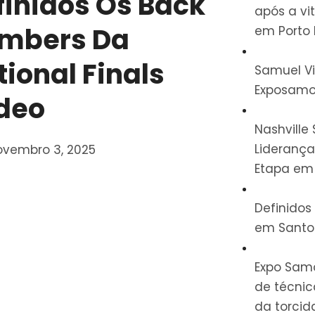
finidos Os Back
após a vi
mbers Da
em Porto 
tional Finals
Samuel Vi
Exposamo
deo
Nashvill
Lideranç
ovembro 3, 2025
Etapa em
Definidos 
em Santo
Expo Sam
de técnic
da torcid