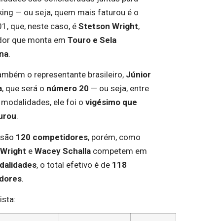
king — ou seja, quem mais faturou é o
1, que, neste caso, é
Stetson Wright
,
dor que monta em
Touro e Sela
na
.
mbém o representante brasileiro,
Júnior
a
, que será o
número 20
— ou seja, entre
 modalidades, ele foi o
vigésimo que
urou
.
 são
120 competidores
, porém, como
 Wright
e
Wacey Schalla
competem em
dalidades
, o total efetivo é de
118
dores
.
ista: