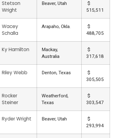
Stetson
Beaver, Utah
$
Wright
515,511
Wacey
Arapaho, Okla.
$
Schalla
488,705
Ky Hamilton
Mackay,
$
Australia
317,618
Riley Webb
Denton, Texas
$
305,505
Rocker
Weatherford,
$
Steiner
Texas
303,547
Ryder Wright
Beaver, Utah
$
293,994