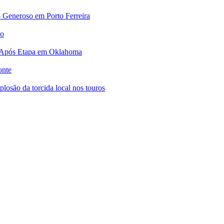
 Generoso em Porto Ferreira
no
 Após Etapa em Oklahoma
onte
osão da torcida local nos touros