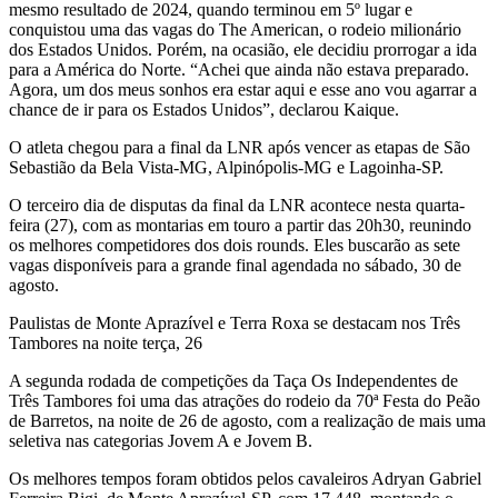
mesmo resultado de 2024, quando terminou em 5º lugar e
conquistou uma das vagas do The American, o rodeio milionário
dos Estados Unidos. Porém, na ocasião, ele decidiu prorrogar a ida
para a América do Norte. “Achei que ainda não estava preparado.
Agora, um dos meus sonhos era estar aqui e esse ano vou agarrar a
chance de ir para os Estados Unidos”, declarou Kaique.
O atleta chegou para a final da LNR após vencer as etapas de São
Sebastião da Bela Vista-MG, Alpinópolis-MG e Lagoinha-SP.
O terceiro dia de disputas da final da LNR acontece nesta quarta-
feira (27), com as montarias em touro a partir das 20h30, reunindo
os melhores competidores dos dois rounds. Eles buscarão as sete
vagas disponíveis para a grande final agendada no sábado, 30 de
agosto.
Paulistas de Monte Aprazível e Terra Roxa se destacam nos Três
Tambores na noite terça, 26
A segunda rodada de competições da Taça Os Independentes de
Três Tambores foi uma das atrações do rodeio da 70ª Festa do Peão
de Barretos, na noite de 26 de agosto, com a realização de mais uma
seletiva nas categorias Jovem A e Jovem B.
Os melhores tempos foram obtidos pelos cavaleiros Adryan Gabriel