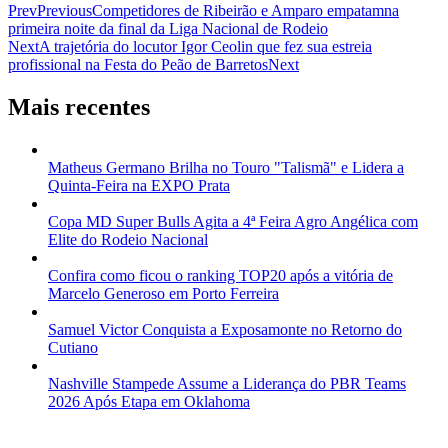
Prev
Previous
Competidores de Ribeirão e Amparo empatamna
primeira noite da final da Liga Nacional de Rodeio
Next
A trajetória do locutor Igor Ceolin que fez sua estreia
profissional na Festa do Peão de Barretos
Next
Mais recentes
Matheus Germano Brilha no Touro "Talismã" e Lidera a
Quinta-Feira na EXPO Prata
Copa MD Super Bulls Agita a 4ª Feira Agro Angélica com
Elite do Rodeio Nacional
Confira como ficou o ranking TOP20 após a vitória de
Marcelo Generoso em Porto Ferreira
Samuel Victor Conquista a Exposamonte no Retorno do
Cutiano
Nashville Stampede Assume a Liderança do PBR Teams
2026 Após Etapa em Oklahoma