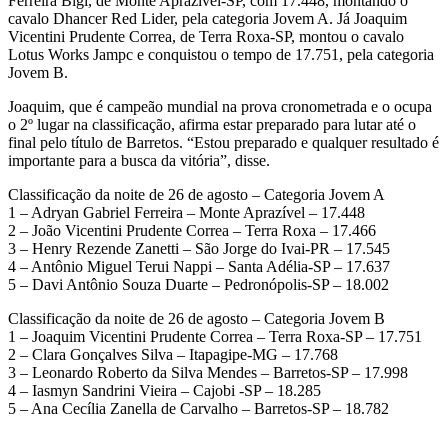
Ferreira Bigi, de Monte Aprazível-SP, com 17.448, montando o
cavalo Dhancer Red Lider, pela categoria Jovem A. Já Joaquim
Vicentini Prudente Correa, de Terra Roxa-SP, montou o cavalo
Lotus Works Jampc e conquistou o tempo de 17.751, pela categoria
Jovem B.
Joaquim, que é campeão mundial na prova cronometrada e o ocupa
o 2º lugar na classificação, afirma estar preparado para lutar até o
final pelo título de Barretos. “Estou preparado e qualquer resultado é
importante para a busca da vitória”, disse.
Classificação da noite de 26 de agosto – Categoria Jovem A
1 – Adryan Gabriel Ferreira – Monte Aprazível – 17.448
2 – João Vicentini Prudente Correa – Terra Roxa – 17.466
3 – Henry Rezende Zanetti – São Jorge do Ivai-PR – 17.545
4 – Antônio Miguel Terui Nappi – Santa Adélia-SP – 17.637
5 – Davi Antônio Souza Duarte – Pedronópolis-SP – 18.002
Classificação da noite de 26 de agosto – Categoria Jovem B
1 – Joaquim Vicentini Prudente Correa – Terra Roxa-SP – 17.751
2 – Clara Gonçalves Silva – Itapagipe-MG – 17.768
3 – Leonardo Roberto da Silva Mendes – Barretos-SP – 17.998
4 – Iasmyn Sandrini Vieira – Cajobi ‐SP – 18.285
5 – Ana Cecília Zanella de Carvalho – Barretos-SP – 18.782