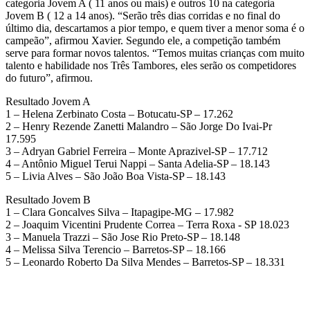
categoria Jovem A ( 11 anos ou mais) e outros 10 na categoria
Jovem B ( 12 a 14 anos). “Serão três dias corridas e no final do
último dia, descartamos a pior tempo, e quem tiver a menor soma é o
campeão”, afirmou Xavier. Segundo ele, a competição também
serve para formar novos talentos. “Temos muitas crianças com muito
talento e habilidade nos Três Tambores, eles serão os competidores
do futuro”, afirmou.
Resultado Jovem A
1 – Helena Zerbinato Costa – Botucatu‐SP – 17.262
2 – Henry Rezende Zanetti Malandro – São Jorge Do Ivai‐Pr
17.595
3 – Adryan Gabriel Ferreira – Monte Aprazivel‐SP – 17.712
4 – Antônio Miguel Terui Nappi – Santa Adelia‐SP – 18.143
5 – Livia Alves – São João Boa Vista‐SP – 18.143
Resultado Jovem B
1 – Clara Goncalves Silva – Itapagipe‐MG – 17.982
2 – Joaquim Vicentini Prudente Correa – Terra Roxa ‐ SP 18.023
3 – Manuela Trazzi – São Jose Rio Preto‐SP – 18.148
4 – Melissa Silva Terencio – Barretos‐SP – 18.166
5 – Leonardo Roberto Da Silva Mendes – Barretos‐SP – 18.331