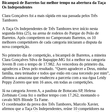
Bicampeã de Barretos faz melhor tempo na abertura da Taça
Os Independentes
Clara Gonçalves foi a mais rápida em sua passada pelos Três
Tambores
A Taça Os Independentes de Três Tambores teve início nesta
segunda-feira (25), na arena de rodeios do Parque do Peão de
Barretos. Após competirem no Campeonato Barretos, os 10
melhores competidores de cada categoria iniciaram a disputa da
nova competição.
No primeiro dia de competição, a bicampeã de Barretos, a mineira
Clara Gonçalves Silva de Itapagipe-MG foi a melhor na categoria
Jovem B com o tempo de 17.982. Ao vencedora do primeiro dia,
agradeceu a Deus pelo resultado. “Quero agradecer a Deus, minha
família, meu treinador e todos que estão em casa torcendo por mim”,
afirmou a amazona que enalteceu a parceria com a sua égua Leidy
Peppy Zorrero que tem 16 anos, em todas as competições.
Já na categoria Jovem A, a paulista de Botucatu-SP, Helena
Zerbinato Costa fez o melhor tempo com 17.262, montando o
cavalo MJS Blonde Ta Fame.
O coordenador da prova dos Três Tambores, Marcelo Xavier,
afirmou que a Taça Os Independentes, reúne 10 competidores na