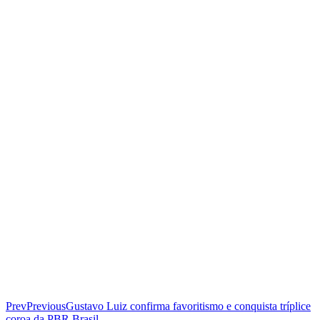
Prev
Previous
Gustavo Luiz confirma favoritismo e conquista tríplice
coroa da PBR Brasil