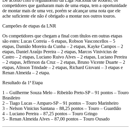
De acordo com o regulamento da Liga Nacional de Rodeio, os
competidores que ganharam mais de uma etapa, tem a oportunidade
de montar mais de uma vez, porém se alcançar uma nota que ele
ache suficiente ele não é obrigado a montar nos outros touros.
Campeões de etapas da LNR
Os competidores que chegam a final com títulos em outras etapas
são estes: Lucas Correia – 6 etapas, Robson Vasconcellos – 5
etapas, Damião Moreira da Cunha – 2 etapas, Kayke Campos – 2
etapas, Daniel Araújo Pereira – 2 etapas, Marcos Vinivicius de
Castro – 2 etapas, Luciano Ruivo Alves – 2 etapas, Luciano Pereira
– 2 etapas, Jefferson da Cruz – 2 etapas, Bruno Vicente Duarte – 2
etapas, Alisson Trindade – 2 etapas, Richard Giovani – 3 etapas e
Renan Almeida – 2 etapa.
Resultado da 1ª Etapa
1 – Guilherme Souza Melo – Ribeirão Preto-SP – 91 pontos – Touro
Brasileiro
2 – Tiago Lucas – Amparo-SP – 91 pontos – Touro Marinheiro
3 – Nelson Vinicius Santana – 88,25 pontos – Touro – Guardião
4 – Luciano Pereira – 87,25 pontos – Touro Gringo
5 – Renan Almeida Alves – 87,00 pontos – Touro Ousado