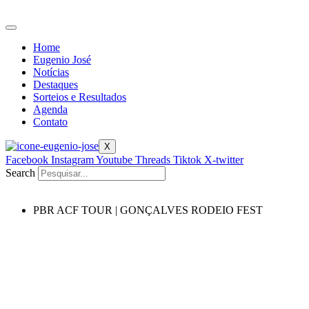
Ir
para
o
Home
conteúdo
Eugenio José
Notícias
Destaques
Sorteios e Resultados
Agenda
Contato
X
Facebook
Instagram
Youtube
Threads
Tiktok
X-twitter
Search
PBR ACF TOUR | GONÇALVES RODEIO FEST