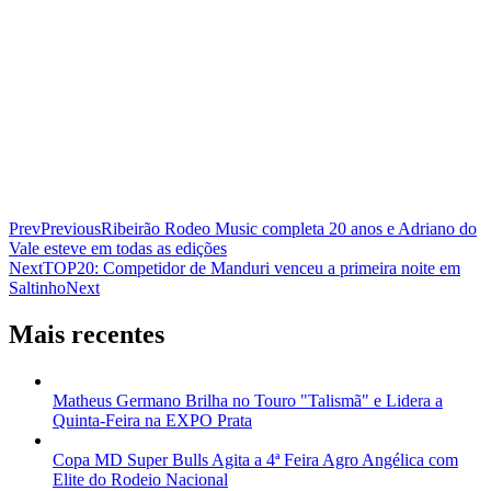
Prev
Previous
Ribeirão Rodeo Music completa 20 anos e Adriano do
Vale esteve em todas as edições
Next
TOP20: Competidor de Manduri venceu a primeira noite em
Saltinho
Next
Mais recentes
Matheus Germano Brilha no Touro "Talismã" e Lidera a
Quinta-Feira na EXPO Prata
Copa MD Super Bulls Agita a 4ª Feira Agro Angélica com
Elite do Rodeio Nacional