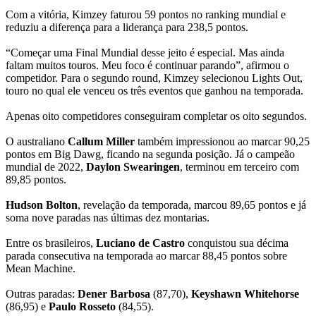
Com a vitória, Kimzey faturou 59 pontos no ranking mundial e
reduziu a diferença para a liderança para 238,5 pontos.
“Começar uma Final Mundial desse jeito é especial. Mas ainda
faltam muitos touros. Meu foco é continuar parando”, afirmou o
competidor. Para o segundo round, Kimzey selecionou Lights Out,
touro no qual ele venceu os três eventos que ganhou na temporada.
Apenas oito competidores conseguiram completar os oito segundos.
O australiano
Callum Miller
também impressionou ao marcar 90,25
pontos em Big Dawg, ficando na segunda posição. Já o campeão
mundial de 2022,
Daylon Swearingen
, terminou em terceiro com
89,85 pontos.
Hudson Bolton
, revelação da temporada, marcou 89,65 pontos e já
soma nove paradas nas últimas dez montarias.
Entre os brasileiros,
Luciano de Castro
conquistou sua décima
parada consecutiva na temporada ao marcar 88,45 pontos sobre
Mean Machine.
Outras paradas:
Dener Barbosa
(87,70),
Keyshawn Whitehorse
(86,95) e
Paulo Rosseto
(84,55).