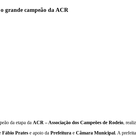
o é o grande campeão da ACR
mpeão da etapa da
ACR – Associação dos Campeões de Rodeio
, real
e
Fábio Prates
e apoio da
Prefeitura
e
Câmara Municipal
. A prefeit