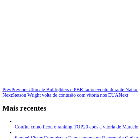
Prev
Previous
Ultimate Bullfighters e PBR farão evento durante Natio
Next
Stetson Wright volta de contusão com vitória nos EUA
Next
Mais recentes
Confira como ficou o ranking TOP20 após a vitória de Marcelo
Samuel Victor Conquista a Exposamonte no Retorno do Cutia