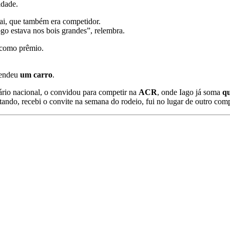
idade.
pai, que também era competidor.
go estava nos bois grandes”, relembra.
como prêmio.
rendeu
um carro
.
ário nacional, o convidou para competir na
ACR
, onde Iago já soma
qu
tando, recebi o convite na semana do rodeio, fui no lugar de outro co