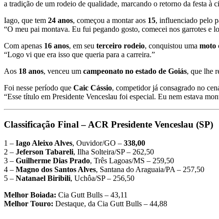
a tradição de um rodeio de qualidade, marcando o retorno da festa à c
Iago, que tem
24 anos
, começou a montar aos
15
, influenciado pelo 
“O meu pai montava. Eu fui pegando gosto, comecei nos garrotes e lo
Com apenas
16 anos
, em seu
terceiro rodeio
, conquistou uma
moto
“Logo vi que era isso que queria para a carreira.”
Aos
18 anos
, venceu um
campeonato no estado de Goiás
, que lhe 
Foi nesse período que
Caic Cássio
, competidor já consagrado no cen
“Esse título em Presidente Venceslau foi especial. Eu nem estava mon
Classificação Final – ACR Presidente Venceslau (SP)
1 –
Iago Aleixo Alves
, Ouvidor/GO –
338,00
2 –
Jeferson Tabareli
, Ilha Solteira/SP – 262,50
3 –
Guilherme Dias Prado
, Três Lagoas/MS – 259,50
4 –
Magno dos Santos Alves
, Santana do Araguaia/PA – 257,50
5 –
Natanael Biribili
, Uchôa/SP – 256,50
Melhor Boiada:
Cia Gutt Bulls – 43,11
Melhor Touro:
Destaque, da Cia Gutt Bulls – 44,88