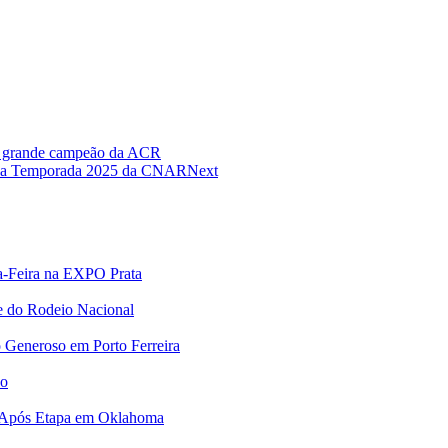
 o grande campeão da ACR
o da Temporada 2025 da CNAR
Next
a-Feira na EXPO Prata
e do Rodeio Nacional
 Generoso em Porto Ferreira
no
 Após Etapa em Oklahoma