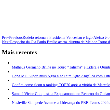
Prev
Previous
Rodeio retorna a Presidente Venceslau e Iago Aleixo é
Next
Despacho da Cia Paulo Emílio acirra disputa de Melhor Tour
Mais recentes
Matheus Germano Brilha no Touro "Talismã" e Lidera a Quint
Copa MD Super Bulls Agita a 4ª Feira Agro Angélica com Elit
Confira como ficou o ranking TOP20 após a vitória de Marcelo
Samuel Victor Conquista a Exposamonte no Retorno do Cutia
Nashville Stampede Assume a Liderança do PBR Teams 2026