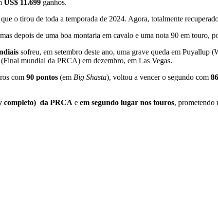
om
US$ 11.699
ganhos.
 que o tirou de toda a temporada de 2024. Agora, totalmente recuperado,
o, mas depois de uma boa montaria em cavalo e uma nota 90 em touro, po
ndiais
sofreu, em setembro deste ano, uma grave queda em Puyallup 
, (Final mundial da PRCA) em dezembro, em Las Vegas.
ouros com
90 pontos
(em
Big Shasta
), voltou a vencer o segundo com
86
oy completo) da PRCA
e
em segundo lugar nos touros
, prometendo 