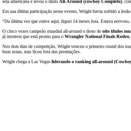
sela americana e levou o título
All-Around (cowboy Completo)
, c
Em sua última participação nesse evento, Wright havia sofrido a lesão
“Da última vez que estive aqui, fiquei 14 meses fora. Estava nervos
O cinco vezes campeão mundial all-around e dono de
oito títulos mu
já mostrou que está pronto para o
Wrangler National Finals Rodeo
Nos dois dias de competição, Wright venceu o primeiro round dos t
boas notas, mas ficou fora das premiações.
Wright chega a Las Vegas
liderando o ranking all-around (Cowb