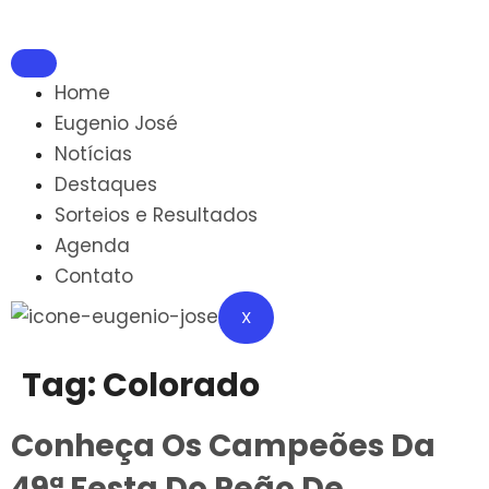
Home
Eugenio José
Notícias
Destaques
Sorteios e Resultados
Agenda
Contato
X
Tag:
Colorado
Conheça Os Campeões Da
49ª Festa Do Peão De