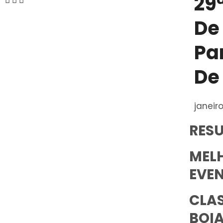
29
De 
Par
De
janeiro
RESU
MEL
EVE
CLAS
BOI