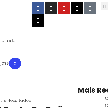
esultados
X
Mais Re
C
os e Resultados
r