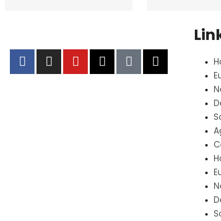
Lin
H
E
N
D
S
A
C
H
E
N
D
S