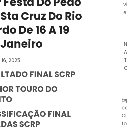
ª Festa Do Peão
v
Sta Cruz Do Rio
e
do De 16 A 19
 Janeiro
N
A
T
 16, 2025
LTADO FINAL SCRP
HOR TOURO DO
NTO
E
c
SIFICAÇÃO FINAL
Cu
ADAS SCRP
to