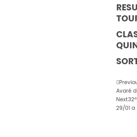
RES
TOU
CLA
QUI
SORT
Previo
Avaré d
Next
32ª
29/01 a