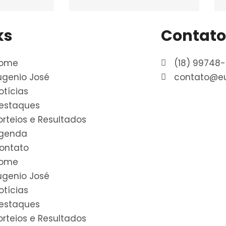
ks
Contato
ome
(18) 99748
ugenio José
contato@eu
otícias
estaques
orteios e Resultados
genda
ontato
ome
ugenio José
otícias
estaques
orteios e Resultados