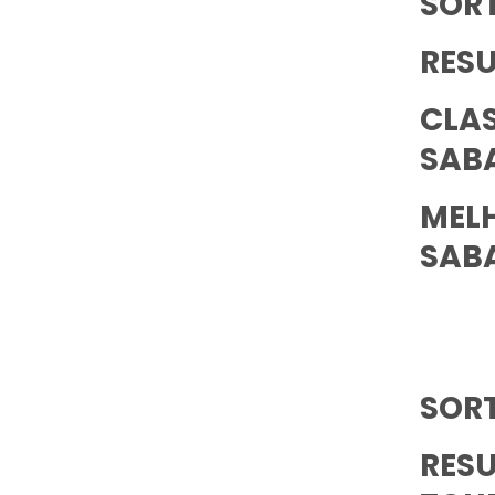
SORT
RES
CLA
SAB
MEL
SAB
SOR
RES